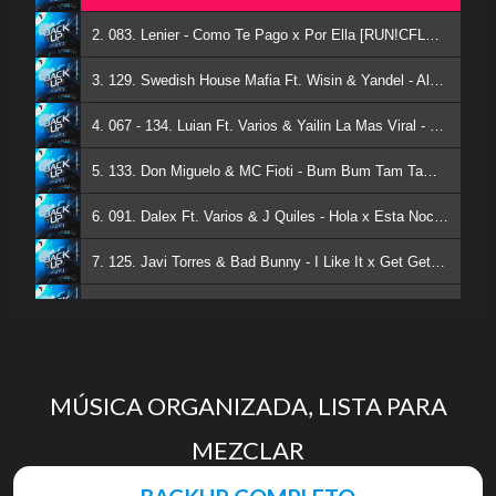
2. 083. Lenier - Como Te Pago x Por Ella [RUN!CFLOW] - OPEN SHOW DIA DE LA MADRE
3. 129. Swedish House Mafia Ft. Wisin & Yandel - Algo Me Gusta De Ti x Don't You Worry Child [RUN!CFLOW] - MASHUP
4. 067 - 134. Luian Ft. Varios & Yailin La Mas Viral - La Ocasion x Bing Bong [RUN!CFLOW Vocal] - MASHUP
5. 133. Don Miguelo & MC Fioti - Bum Bum Tam Tam x Y Que Fue [RUN!CFLOW] - MASHUP
6. 091. Dalex Ft. Varios & J Quiles - Hola x Esta Noche [RUN!CFLOW] - MASHUP
7. 125. Javi Torres & Bad Bunny - I Like It x Get Get Down [RUN!CFLOW] - MASHUP
8. 122. Melody & Ozuna - Baila Baila Baila x El Baile Del Gorila [RUN!CFLOW] - MASHUP
9. 127. Romeo Santos, Prince Royce & Victor Muñoz - Tu Guardian x Dardos [RUN!CFLOW] - MASHUP
10. 128. The Black Eyed Peas & Maroon 5 - Moves Like Jagger x I Gotta Feeling [RUN!CFLOW] - MASHUP
MÚSICA ORGANIZADA, LISTA PARA
MEZCLAR
11. 116 - 105. Dixson Waz & Celia Cruz - Toco Toco To x La Vida Es Un Carnaval [RUN!CFLOW] - MASHUP
12. 110 - 157. Arcangel - Pa Que La Pases Bien (Norot Rework) [RUN!CFLOW]