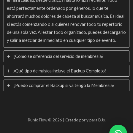
en alta calidad, desde clásicos hasta lo más reciente. Todo
está perfectamente ordenado por géneros, lo que te
24. 065. Maluma, Bad Bunny & Anuel AA - 4 Babys x Me Llueven x Yogurcito [RUN!CFLOW] - MASHUP
ahorrará muchos dolores de cabeza al buscar música. Es ideal
25. 124. Lomiiel, MC Fioti, Sak Noel & KD One - Bum Bum Tam Tam x Loca People x Hay Que Bueno x Pa' Que Lo Bailes [RUN!CFLOW] - MASHUP
si estás comenzando o si quieres renovar todo tu repertorio
de una sola vez. Al estar todo organizado, puedes descargarlo
26. 129. Carloh - Secretos (Mas Que Tu Amigo) [RUN!CFLOW]
y salir a mezclar de inmediato en cualquier tipo de evento.
27. 125. Open Show - San Valentin 2026 [RUN!CFLOW]
¿Cómo se diferencia del servicio de membresía?
28. 128. Tom Enzy & Arlene MC - Paris x MamaZota [RUN!CFLOW] - MASHUP
¿Qué tipo de música incluye el Backup Completo?
29. 100 - 128. Tokischa - Desacato Escolar (Guaracha Remix) [RUN!CFLOW]
30. 092. Bad Bunny & Zion - Fantasma x Vete (Exclusive) [RUN!CFLOW] - OPEN SHOW
¿Puedo comprar el Backup si ya tengo la Membresía?
31. 098. Golpe A Golpe & Rels B - No Se Como Se Llama x Tu Vas Sin [RUN!CFLOW] - MASHUP
32. 095. Don Omar & Anuel AA - Corazon Roto x Dale Don Dale [RUN!CFLOW] - MASHUP
Runic Flow © 2026 | Creado por y para DJs.
33. 088. De la Ghetto & Ozuna - Dices x Escápate Conmigo [RUN!CFLOW]
34. 108. Major Lazer, Anne-Marie & Sean Paul - Light It Up x Rockabye [RUN!CFLOW] - MASHUP