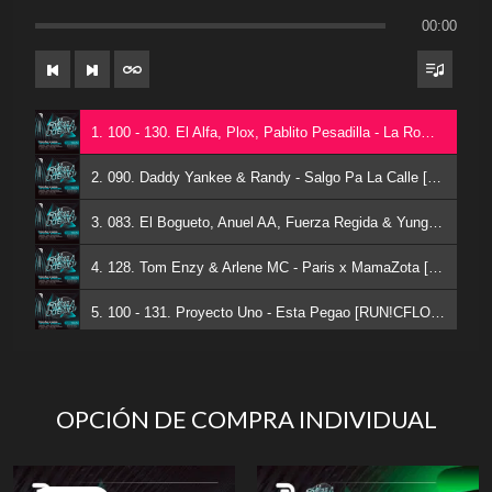
00:00
1. 100 - 130. El Alfa, Plox, Pablito Pesadilla - La Romana x Sandungueo [RUN!CFLOW] - MASHUP
2. 090. Daddy Yankee & Randy - Salgo Pa La Calle [RUN!CFLOW] - OPEN SHOW
3. 083. El Bogueto, Anuel AA, Fuerza Regida & Yung Beef - Cuando No Era Cantante (Remix) [RUN!CFLOW] - OPEN SHOW
4. 128. Tom Enzy & Arlene MC - Paris x MamaZota [RUN!CFLOW] - MASHUP
5. 100 - 131. Proyecto Uno - Esta Pegao [RUN!CFLOW Intro]
6. 092. Tego Calderon - Pa' Que Retozen [RUN!CFLOW] OPEN SHOW
OPCIÓN DE COMPRA INDIVIDUAL