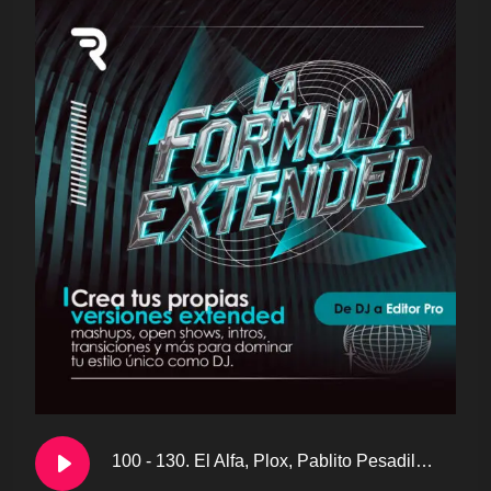
100 - 130. El Alfa, Plox, Pablito Pesadilla - La Romana x Sandungueo [RUN!CFLOW] - MASHUP