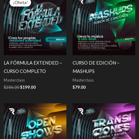
¡Oferta!
LA FÓRMULA EXTENDED –
CURSO DE EDICIÓN –
CURSO COMPLETO
MASHUPS
Masterclass
Masterclass
El
El
$
286.00
$
199.00
$
79.00
precio
precio
original
actual
era:
es:
$286.00.
$199.00.